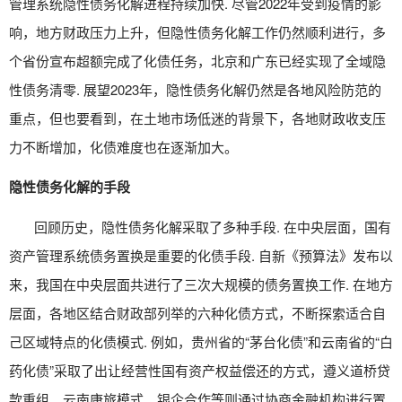
管理系统
隐性债务化解进程持续加快. 尽管2022年受到疫情的影
响，地方财政压力上升，但隐性债务化解工作仍然顺利进行，多
个省份宣布超额完成了化债任务，北京和广东已经实现了全域隐
性债务清零. 展望2023年，隐性债务化解仍然是各地风险防范的
重点，但也要看到，在土地市场低迷的背景下，各地财政收支压
力不断增加，化债难度也在逐渐加大。
隐性债务化解的手段
回顾历史，隐性债务化解采取了多种手段. 在中央层面，
国有
资产管理系统
债务置换是重要的化债手段. 自新《预算法》发布以
来，我国在中央层面共进行了三次大规模的债务置换工作. 在地方
层面，各地区结合财政部列举的六种化债方式，不断探索适合自
己区域特点的化债模式. 例如，贵州省的“茅台化债”和云南省的“白
药化债”采取了出让经营性国有资产权益偿还的方式，遵义道桥贷
款重组、云南康旅模式、银企合作等则通过协商金融机构进行置